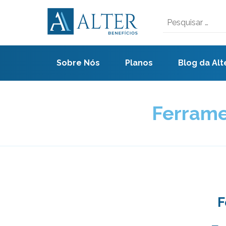
Skip
to
Pesquisar
content
por:
Sobre Nós
Planos
Blog da Alt
Ferrame
F