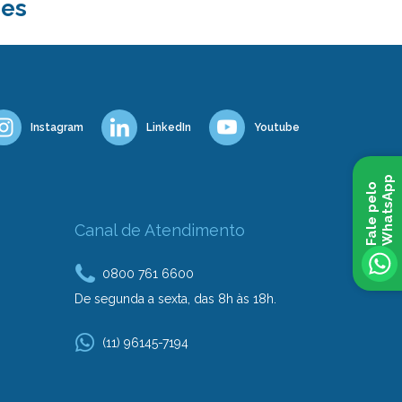
ies
Instagram
LinkedIn
Youtube
p
F
a
l
e
p
e
l
o
W
h
a
t
s
A
p
Canal de Atendimento
0800 761 6600
De segunda a sexta, das 8h às 18h.
(11) 96145-7194