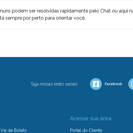
uns podem ser resolvidas rapidamente pelo Chat ou aqui na
stá sempre por perto para orientar você.
Siga nossas redes sociais:
Facebook
e
Acesse sua área
Via de Boleto
Portal do Cliente