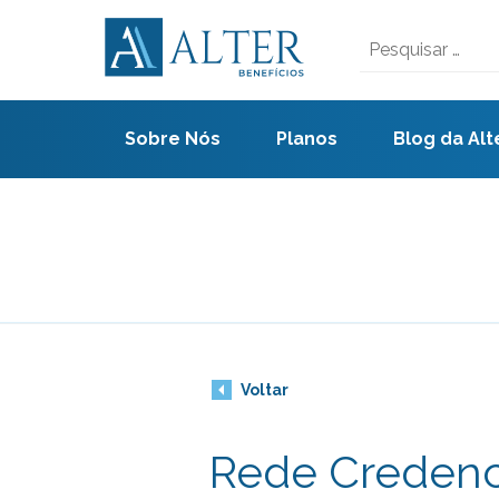
Skip
to
Pesquisar
content
por:
Sobre Nós
Planos
Blog da Alt
Voltar
Rede Credenc