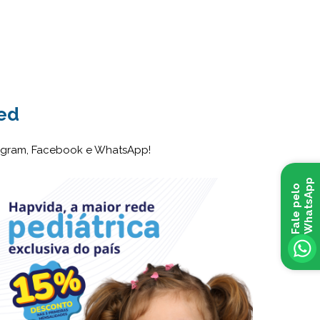
ed
tagram, Facebook e WhatsApp!
p
F
a
l
e
p
e
l
o
W
h
a
t
s
A
p