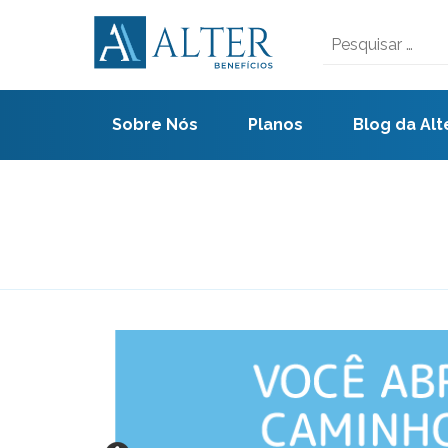
Skip
to
Pesquisar
content
por:
Sobre Nós
Planos
Blog da Alt