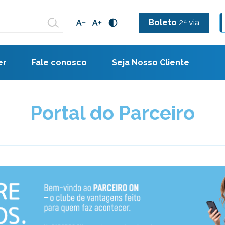
Boleto
2ª via
er
Fale conosco
Seja Nosso Cliente
Portal do Parceiro