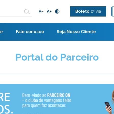
Boleto
2ª via
er
Fale conosco
Seja Nosso Cliente
Portal do Parceiro