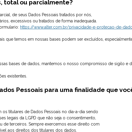
, total ou parcialmente?
parcial, de seus Dados Pessoais tratados por nós,
rios, excessivos ou tratados de forma inadequada.
formulario:
https://www.alter.com.br/privacidade-e-protecao-de-da
oais que temos em nossas bases podem ser excluídos, especialmen
ossas bases de dados, mantemos o nosso compromisso de sigilo e 
es existentes.
Dados Pessoais para uma finalidade que voc
?
m os titulares de Dados Pessoais no dia-a-dia sendo
ases legais da LGPD que não seja o consentimento,
u de terceiros. Sempre exercemos esse direito com
l aos direitos dos titulares dos dados.