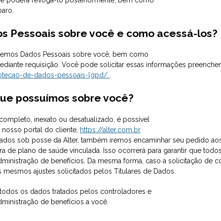
paro.
os Pessoais sobre você e como acessá-los?
se temos Dados Pessoais sobre você, bem como
diante requisição. Você pode solicitar essas informações preenche
protecao-de-dados-pessoais-lgpd/
.
que possuímos sobre você?
completo, inexato ou desatualizado, é possível
o nosso portal do cliente,
https://alter.com.br
e dados sob posse da Alter, também iremos encaminhar seu pedido 
 de plano de saúde vinculada. Isso ocorrerá para garantir que to
dministração de benefícios. Da mesma forma, caso a solicitação de co
s mesmos ajustes solicitados pelos Titulares de Dados.
e todos os dados tratados pelos controladores e
ministração de benefícios a você.