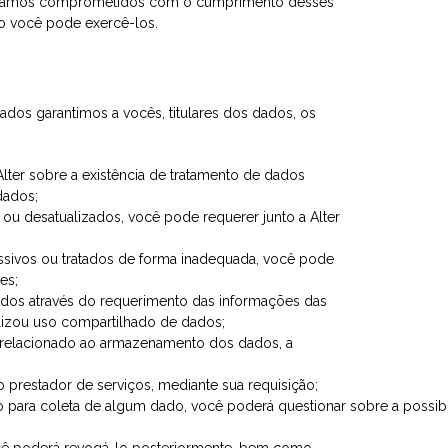
 estamos comprometidos com o cumprimento desses
omo você pode exercê-los.
ados garantimos a vocês, titulares dos dados, os
ter sobre a existência de tratamento de dados
dados;
ou desatualizados, você pode requerer junto a Alter
ssivos ou tratados de forma inadequada, você pode
es;
ados através do requerimento das informações das
alizou uso compartilhado de dados;
o relacionado ao armazenamento dos dados, a
o prestador de serviços, mediante sua requisição;
ara coleta de algum dado, você poderá questionar sobre a possibi
cê poderá revogá-lo posteriormente, bem como