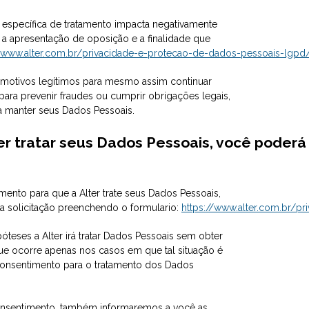
e específica de tratamento impacta negativamente
a apresentação de oposição e a finalidade que
//www.alter.com.br/privacidade-e-protecao-de-dados-pessoais-lgpd
 motivos legítimos para mesmo assim continuar
ara prevenir fraudes ou cumprir obrigações legais,
ra manter seus Dados Pessoais.
er tratar seus Dados Pessoais, você poderá
ento para que a Alter trate seus Dados Pessoais,
 solicitação preenchendo o formulario:
https://www.alter.com.br/p
teses a Alter irá tratar Dados Pessoais sem obter
ue ocorre apenas nos casos em que tal situação é
 consentimento para o tratamento dos Dados
onsentimento, também informaremos a você as