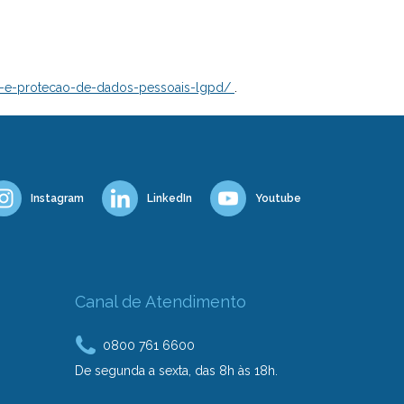
de-e-protecao-de-dados-pessoais-lgpd/
.
Instagram
LinkedIn
Youtube
Canal de Atendimento
0800 761 6600
De segunda a sexta, das 8h às 18h.