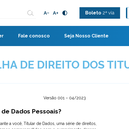
Boleto
2ª via
er
Fale conosco
Seja Nosso Cliente
HA DE DIREITO DOS TI
Versão 001 – 04/2023
es de Dados Pessoais?
nte a você, Titular de Dados, uma série de direitos,