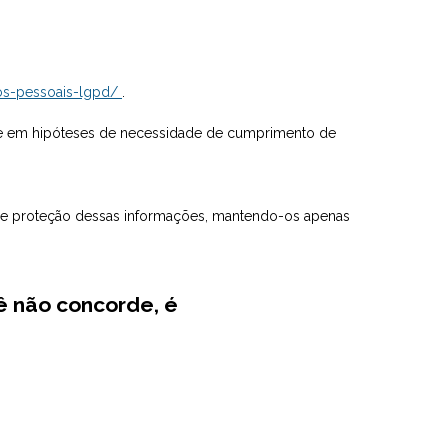
dos-pessoais-lgpd/
.
te em hipóteses de necessidade de cumprimento de
de proteção dessas informações, mantendo-os apenas
ê não concorde, é