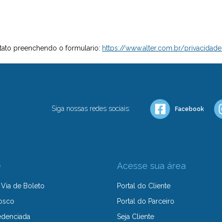
tato preenchendo o formulario:
https://www.alter.com.br/privacida
Siga nossas redes sociais:
Facebook
e
Acesse sua área
Via de Boleto
Portal do Cliente
osco
Portal do Parceiro
edenciada
Seja Cliente