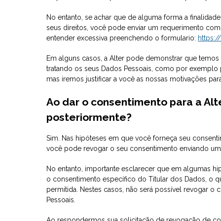
No entanto, se achar que de alguma forma a finalidad
seus direitos, você pode enviar um requerimento com 
entender excessiva preenchendo o formulario:
https:
Em alguns casos, a Alter pode demonstrar que temos
tratando os seus Dados Pessoais, como por exemplo p
mas iremos justificar a você as nossas motivações pa
Ao dar o consentimento para a Alt
posteriormente?
Sim. Nas hipóteses em que você forneça seu consentim
você pode revogar o seu consentimento enviando uma
No entanto, importante esclarecer que em algumas hipó
o consentimento específico do Titular dos Dados, o q
permitida. Nestes casos, não será possível revogar o
Pessoais.
Ao respondermos sua solicitação de revogação de c