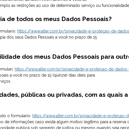
plo as restrições ao uso de determinado serviço ou funcionalidade
cópia de todos os meus Dados Pessoais?
ormulario:
https://www.alter.com.br/privacidade-e-protecao-de-dad
ópia dos seus Dados Pessoais a você no prazo de 15
tabilidade dos meus Dados Pessoais para out
rmulari:
https://www.alter.com.br/privacidade-e-protecao-de-dados
ais a você no prazo de 15 (quinze) dias úteis para
rviços.
idades, públicas ou privadas, com as quais 
ndo o formulario:
https://www.alter.com.br/privacidade-e-protecao
po de informações caso exista algum motivo legítimo para a reserva
ridade pública sob segredo de justiça ou mesmo quando seja necess