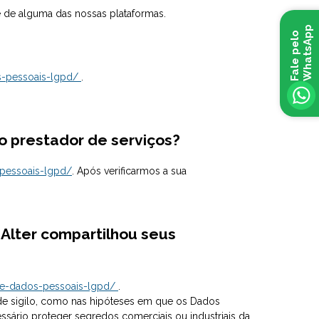
 de alguma das nossas plataformas.
p
F
a
l
e
p
e
l
o
W
h
a
t
s
A
p
os-pessoais-lgpd/
.
ro prestador de serviços?
-pessoais-lgpd/
. Após verificarmos a sua
a Alter compartilhou seus
-de-dados-pessoais-lgpd/
.
 de sigilo, como nas hipóteses em que os Dados
ário proteger segredos comerciais ou industriais da