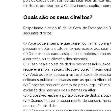
pois os dados que tratamos são seus. Nós da Alter
direitos e, por isso, nesta Cartilha iremos explicar c
Quais são os seus direitos?
Respeitando o artigo 18 da Lei Geral de Proteção de D
seguintes direitos:
(i)
Você poderá, sempre que quiser, confirmar com a Al
pessoais e obter, a qualquer tempo, acesso aos seus 
(ii)
Caso os seus dados estejam incompletos, inexatos 
a correção ou atualização dos mesmos;
(iii)
Caso haja a coleta de dados desnecessários, exce
requerer a anonimização, bloqueio ou eliminação dest
(iv)
Você pode ter acesso à rastreabilidade de seus d
entidades públicas e privadas com as quais a Alter re
(v)
É possível requerer, dentro do prazo legal mínim
exclusão dos mesmos dos sistemas da Alter;
(vi)
É possível realizar a portabilidade de dados a outr
(vii)
Quando houver o requerimento do consentimento p
consequências disto.
(viii)
Sempre que o consentimento for concedido, vo