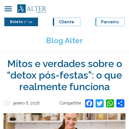
Skip
to
content
Cliente
Parceiro
Boleto
2ª via
Blog Alter
Mitos e verdades sobre o
“detox pós-festas”: o que
realmente funciona
Facebook
Twitter
Whats
Sh
janeiro 6, 2026
Compartilhe