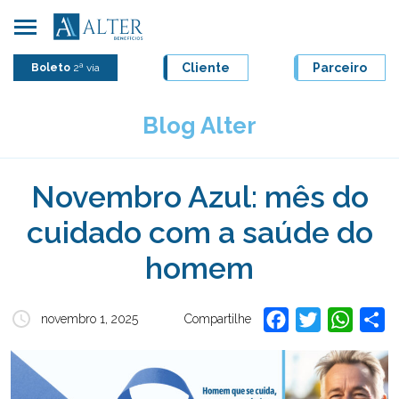
Skip
to
content
Cliente
Parceiro
Boleto
2ª via
Blog Alter
Novembro Azul: mês do
cuidado com a saúde do
homem
Facebook
Twitter
Whats
Sh
novembro 1, 2025
Compartilhe