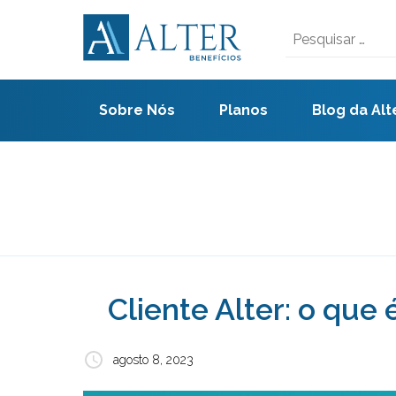
Skip
to
Pesquisar
content
por:
Sobre Nós
Planos
Blog da Alt
Cliente Alter: o qu
agosto 8, 2023