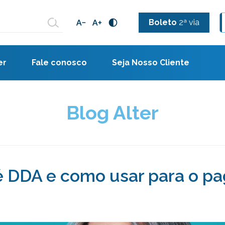
Boleto
2ª via
er
Fale conosco
Seja Nosso Cliente
Blog Alter
e é DDA e como usar para o p