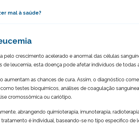
zer mal à saúde?
leucemia
a pelo crescimento acelerado e anormal das células sanguíne
de leucemia, esta doença pode afetar indivíduos de todas as
do aumentam as chances de cura. Assim, o diagnóstico co
 como testes bioquímicos, análises de coagulação sanguíne
ise cromossômica ou cariótipo.
mente, abrangendo quimioterapia, imunoterapia, radioterapi
ratamento é individual, baseando-se no tipo específico de l