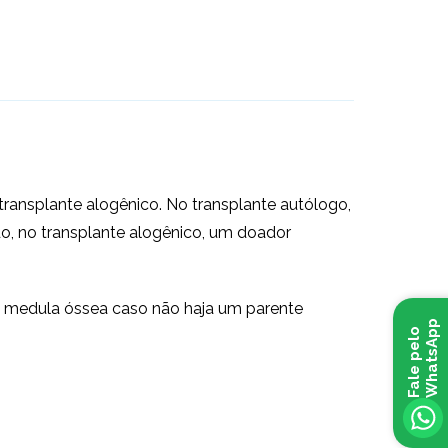
ransplante alogênico. No transplante autólogo,
ado, no transplante alogênico, um doador
e medula óssea caso não haja um parente
p
F
a
l
e
p
e
l
o
W
h
a
t
s
A
p