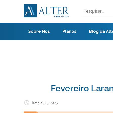
Skip
to
Pesquisar
content
por:
Sobre Nós
Planos
Blog da Alt
Fevereiro Lara
fevereiro 5, 2025