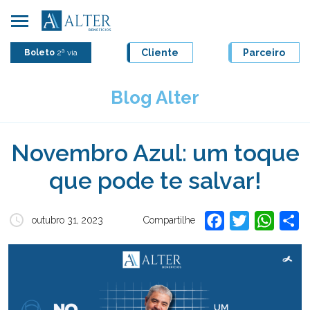
Skip
to
content
Cliente
Parceiro
Boleto
2ª via
Blog Alter
Novembro Azul: um toque
que pode te salvar!
Facebook
Twitter
Whats
Sh
outubro 31, 2023
Compartilhe