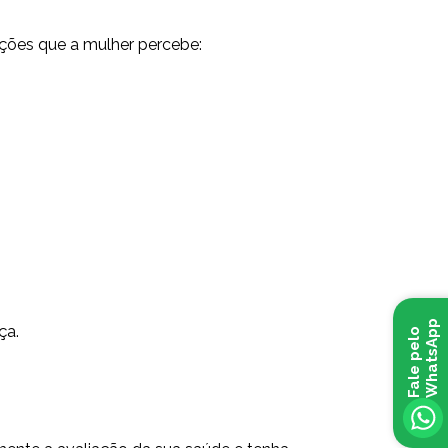
ações que a mulher percebe:
p
ça.
F
a
l
e
p
e
l
o
W
h
a
t
s
A
p