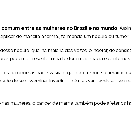
 comum entre as mulheres no Brasil e no mundo.
Assim
iplicar de maneira anormal, formando um nódulo ou tumor.
se nódulo, que, na maioria das vezes, é indolor, de consist
mores podem apresentar uma textura mais macia e contornos 
a: os carcinomas não invasivos que são tumores primários q
dade de se disseminar, invadindo células saudáveis ao seu r
ente nas mulheres, o câncer de mama também pode afetar os 